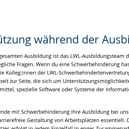
ützung während der Ausb
gesamten Ausbildung ist das LWL-Ausbildungsteam d
e
 jegliche Fragen. Wenn du eine Schwerbehinderung hast
ie Kolleg:innen der LWL-Schwerbehindertenvertretun
beit zur Seite, die sich um Unterstützungsmöglichkeit
smittel, spezielle Software oder Systeme der Informat
nde mit Schwerbehinderung ihre Ausbildung bei uns 
arrierefreie Gestaltung von Arbeitsplätzen essentiell.
tzes erfolgt in jedem Einzelfall in enger Zusammenar