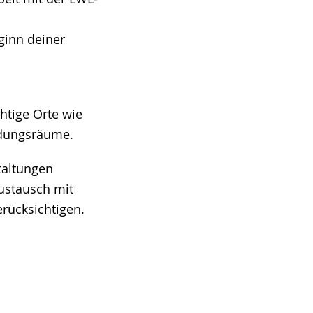
ginn deiner
htige Orte wie
ldungsräume.
taltungen
Austausch mit
erücksichtigen.