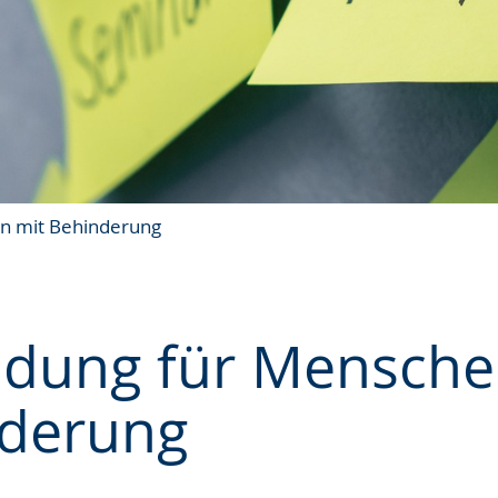
n mit Behinderung
ldung für Mensche
derung
e