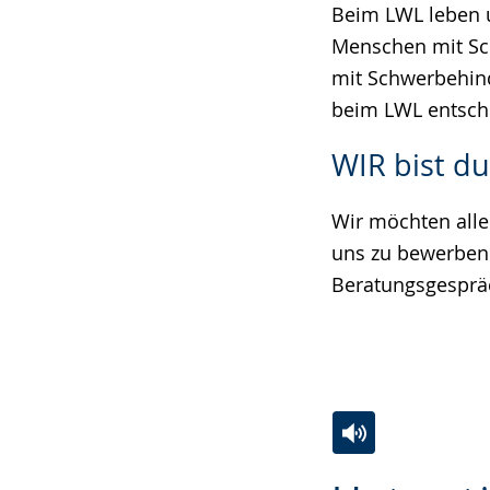
Beim LWL leben u
angezeigt.
Menschen mit Sc
mit Schwerbehind
beim LWL entsch
WIR bist d
Wir möchten alle
uns zu bewerben.
Beratungsgespräc
Zur
Aktiviere
Ein