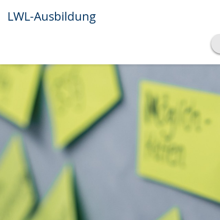
LWL-Ausbildung
Transkript anzeigen
Abspielen
Pausieren