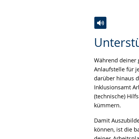
Zur
Aktiviere
Ein
Unterst
Leichten
Audio-
Video
Sprache
Unterstützung.
in
wechseln.
Deutscher
Während deiner 
Gebärdensprach
Anlaufstelle für
wird
darüber hinaus d
angezeigt.
Inklusionsamt Ar
(technische) Hilf
kümmern.
Damit Auszubilde
können, ist die b
deines Arbeitspla