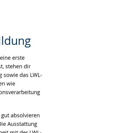
ildung
eine erste
, stehen dir
g sowie das LWL-
en wie
ionsverarbeitung
gut absolvieren
 Die Ausstattung
beit mit der LWL-