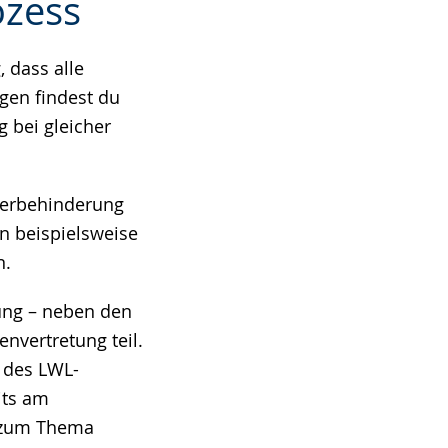
ozess
 dass alle
gen findest du
 bei gleicher
werbehinderung
n beispielsweise
n.
ung – neben den
vertretung teil.
 des LWL-
its am
e zum Thema