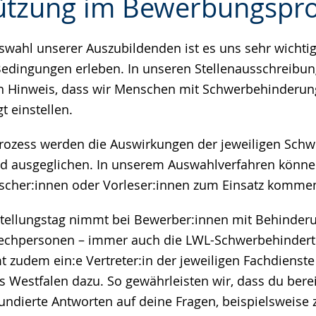
ützung im Bewerbungspr
swahl unserer Auszubildenden ist es uns sehr wichtig,
e
edingungen erleben. In unseren Stellenausschreibun
 Hinweis, dass wir Menschen mit Schwerbehinderung
t einstellen.
ozess werden die Auswirkungen der jeweiligen Sch
nd ausgeglichen. In unserem Auswahlverfahren könne
cher:innen oder Vorleser:innen zum Einsatz komme
tellungstag nimmt bei Bewerber:innen mit Behinder
echpersonen – immer auch die LWL-Schwerbehinderten
udem ein:e Vertreter:in der jeweiligen Fachdienste
s Westfalen dazu. So gewährleisten wir, dass du bere
fundierte Antworten auf deine Fragen, beispielsweis