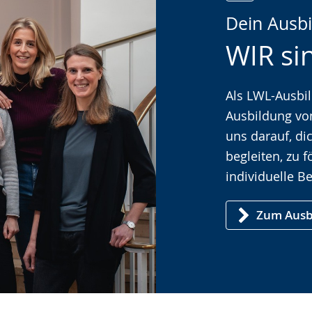
Zur
Aktiviere
Ein
Dein Ausb
Leichten
Audio-
Video
WIR sin
Sprache
Unterstützung.
in
wechseln.
Deutscher
Gebärdenspra
Als LWL-Ausbil
wird
Ausbildung vo
angezeigt.
uns darauf, d
begleiten, zu 
individuelle B
Zum Ausb