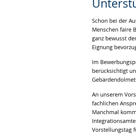
Unterst
Leichten
Audio-
Video
Sprache
Unterstützung.
in
wechseln.
Deutscher
Schon bei der Au
Gebärdensprach
Menschen faire B
wird
ganz bewusst den
angezeigt.
Eignung bevorzug
Im Bewerbungspr
berücksichtigt u
Gebärdendolmets
An unserem Vors
fachlichen Anspr
Manchmal kommt z
Integrationsamte
Vorstellungstag 