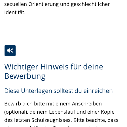
sexuellen Orientierung und geschlechtlicher
Identität.
Zur
Aktiviere
Ein
Wichtiger Hinweis für deine
Leichten
Audio-
Video
Bewerbung
Sprache
Unterstützung.
in
wechseln.
Deutscher
Diese Unterlagen solltest du einreichen
Gebärdensprache
wird
Bewirb dich bitte mit einem Anschreiben
angezeigt.
(optional), deinem Lebenslauf und einer Kopie
des letzten Schulzeugnisses. Bitte beachte, dass