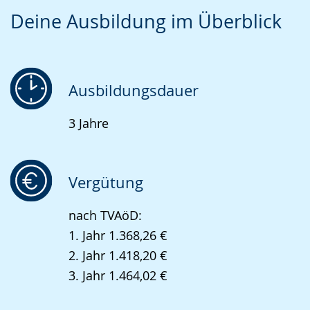
Zur
Aktiviere
Ein
Deine Ausbildung im Überblick
Leichten
Audio-
Video
Sprache
Unterstützung.
in
wechseln.
Deutscher
Gebärdensprache
Ausbildungsdauer
wird
3 Jahre
angezeigt.
Vergütung
nach TVAöD:
1. Jahr 1.368,26 €
2. Jahr 1.418,20 €
3. Jahr 1.464,02 €