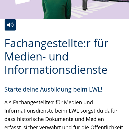
Zur
Aktiviere
Ein
Fachangestellte:r für
Leichten
Audio-
Video
Sprache
Unterstützung.
in
Medien- und
wechseln.
Deutscher
Informationsdienste
Gebärdensprache
wird
angezeigt.
Starte deine Ausbildung beim LWL!
Als Fachangestellte:r für Medien und
Informationsdienste beim LWL sorgst du dafür,
dass historische Dokumente und Medien
erfasst, sicher verwahrt und für die Öffentlichkeit