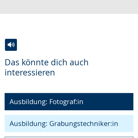
Zur
Aktiviere
Ein
Das könnte dich auch
Leichten
Audio-
Video
interessieren
Sprache
Unterstützung.
in
wechseln.
Deutscher
Gebärdensprache
wird
Ausbildung: Fotograf:in
angezeigt.
Ausbildung: Grabungstechniker:in