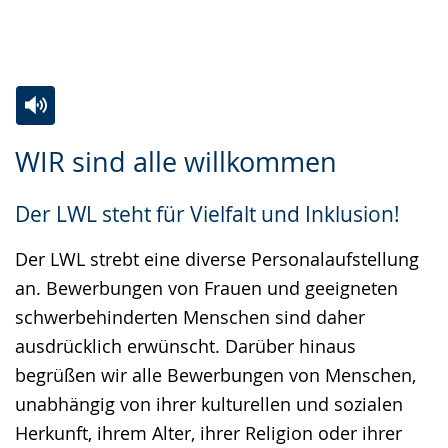
Zur
Aktiviere
Ein
WIR sind alle willkommen
Leichten
Audio-
Video
Sprache
Unterstützung.
in
Der LWL steht für Vielfalt und Inklusion!
wechseln.
Deutscher
Gebärdensprache
Der LWL strebt eine diverse Personalaufstellung
wird
an. Bewerbungen von Frauen und geeigneten
angezeigt.
schwerbehinderten Menschen sind daher
ausdrücklich erwünscht. Darüber hinaus
begrüßen wir alle Bewerbungen von Menschen,
unabhängig von ihrer kulturellen und sozialen
Herkunft, ihrem Alter, ihrer Religion oder ihrer