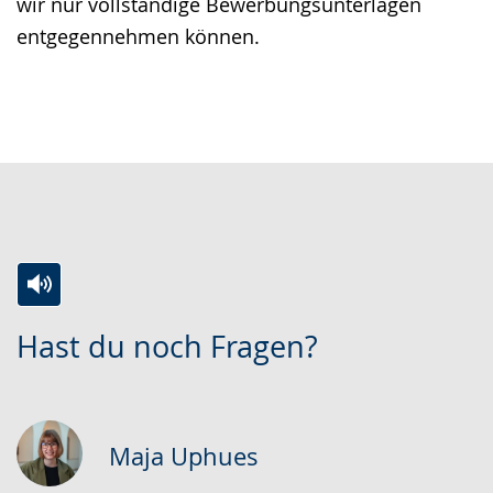
wir nur vollständige Bewerbungsunterlagen
entgegennehmen können.
Zur
Aktiviere
Ein
Hast du noch Fragen?
Leichten
Audio-
Video
Sprache
Unterstützung.
in
wechseln.
Deutscher
Gebärdensprache
Maja Uphues
wird