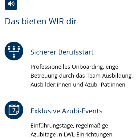
Zur
Aktiviere
Ein
Das bieten WIR dir
Leichten
Audio-
Video
Sprache
Unterstützung.
in
wechseln.
Deutscher
Gebärdensprache
Sicherer Berufsstart
wird
Professionelles Onboarding, enge
angezeigt.
Betreuung durch das Team Ausbildung,
Ausbilder:innen und Azubi-Pat:innen
Exklusive Azubi-Events
Einführungstage, regelmäßige
Azubitage in LWL-Einrichtungen,