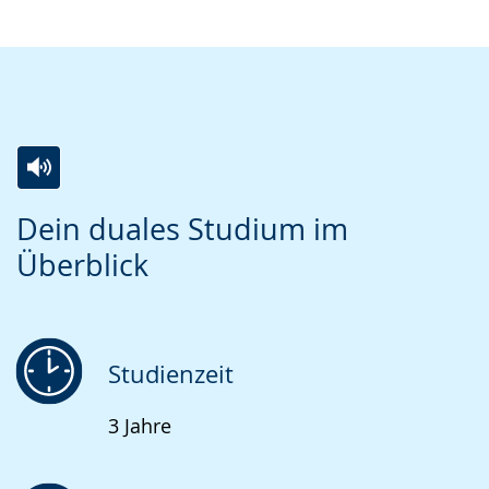
Zur
Aktiviere
Ein
Dein duales Studium im
Leichten
Audio-
Video
Überblick
Sprache
Unterstützung.
in
wechseln.
Deutscher
Gebärdensprache
wird
Studienzeit
angezeigt.
3 Jahre