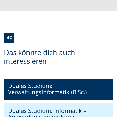
Zur
Aktiviere
Ein
Das könnte dich auch
Leichten
Audio-
Video
interessieren
Sprache
Unterstützung.
in
wechseln.
Deutscher
Gebärdensprache
wird
Duales Studium:
Verwaltungsinformatik (B.Sc.)
angezeigt.
Duales Studium: Informatik –
Anwendungsentwicklung