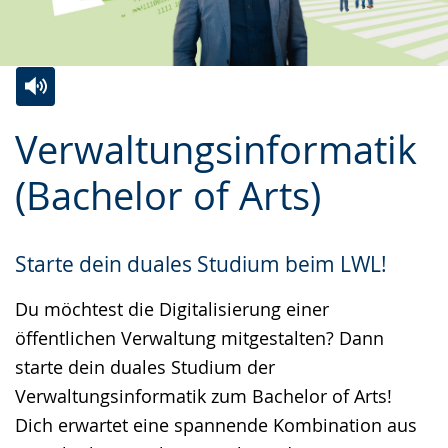
Zur
Aktiviere
Ein
Verwaltungsinformatik
Leichten
Audio-
Video
Sprache
Unterstützung.
in
(Bachelor of Arts)
wechseln.
Deutscher
Gebärdensprache
Starte dein duales Studium beim LWL!
wird
angezeigt.
Du möchtest die Digitalisierung einer
öffentlichen Verwaltung mitgestalten? Dann
starte dein duales Studium der
Verwaltungsinformatik zum Bachelor of Arts!
Dich erwartet eine spannende Kombination aus