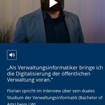
YouTube-Videos in Zukunft immer
anzeigen.
Video abspielen
Zur
Aktiviere
Ein
„Als Verwaltungsinformatiker bringe ich
Leichten
Audio-
Video
die Digitalisierung der öffentlichen
Sprache
Unterstützung.
in
Verwaltung voran.“
wechseln.
Deutscher
Gebärdensprache
Florian spricht im Interview über sein duales
wird
Studium der Verwaltungsinformatik (Bachelor of
angezeigt.
Arts) beim LWL.