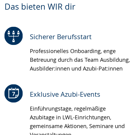
Das bieten WIR dir
Leichten
Audio-
Video
Sprache
Unterstützung.
in
wechseln.
Deutscher
Gebärdensprache
Sicherer Berufsstart
wird
Professionelles Onboarding, enge
angezeigt.
Betreuung durch das Team Ausbildung,
Ausbilder:innen und Azubi-Pat:innen
Exklusive Azubi-Events
Einführungstage, regelmäßige
Azubitage in LWL-Einrichtungen,
gemeinsame Aktionen, Seminare und
Veranstaltungen