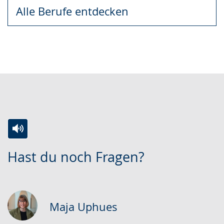
Alle Berufe entdecken
Zur
Aktiviere
Ein
Hast du noch Fragen?
Leichten
Audio-
Video
Sprache
Unterstützung.
in
wechseln.
Deutscher
Gebärdensprache
Maja Uphues
wird