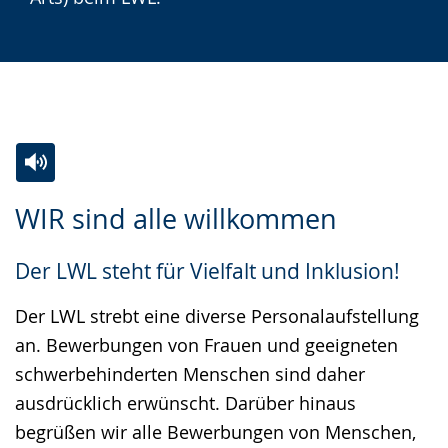
Zur
Aktiviere
Ein
WIR sind alle willkommen
Leichten
Audio-
Video
Sprache
Unterstützung.
in
Der LWL steht für Vielfalt und Inklusion!
wechseln.
Deutscher
Gebärdensprache
Der LWL strebt eine diverse Personalaufstellung
wird
an. Bewerbungen von Frauen und geeigneten
angezeigt.
schwerbehinderten Menschen sind daher
ausdrücklich erwünscht. Darüber hinaus
begrüßen wir alle Bewerbungen von Menschen,