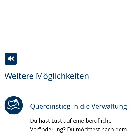
Zur
Aktiviere
Ein
Weitere Möglichkeiten
Leichten
Audio-
Video
Sprache
Unterstützung.
in
wechseln.
Deutscher
Gebärdensprache
Quereinstieg in die Verwaltung
wird
Du hast Lust auf eine berufliche
angezeigt.
Veränderung? Du möchtest nach dem