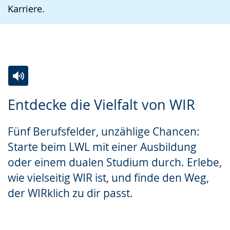
Karriere.
Zur
Aktiviere
Ein
Entdecke die Vielfalt von WIR
Leichten
Audio-
Video
Sprache
Unterstützung.
in
Fünf Berufsfelder, unzählige Chancen:
wechseln.
Deutscher
Starte beim LWL mit einer Ausbildung
Gebärdensprache
oder einem dualen Studium durch. Erlebe,
wird
wie vielseitig WIR ist, und finde den Weg,
angezeigt.
der WIRklich zu dir passt.