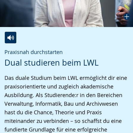
Zur
Aktiviere
Ein
Praxisnah durchstarten
Leichten
Audio-
Video
Dual studieren beim LWL
Sprache
Unterstützung.
in
wechseln.
Deutscher
Das duale Studium beim LWL ermöglicht dir eine
Gebärdensprache
praxisorientierte und zugleich akademische
wird
Ausbildung. Als Studierende:r in den Bereichen
angezeigt.
Verwaltung, Informatik, Bau und Archivwesen
hast du die Chance, Theorie und Praxis
miteinander zu verbinden – so schaffst du eine
fundierte Grundlage für eine erfolgreiche