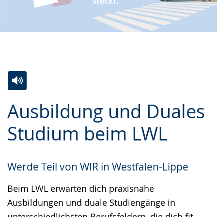
Zur
Aktiviere
Ein
Ausbildung und Duales
Leichten
Audio-
Video
Sprache
Unterstützung.
in
Studium beim LWL
wechseln.
Deutscher
Gebärdensprache
Werde Teil von WIR in Westfalen-Lippe
wird
angezeigt.
Beim LWL erwarten dich praxisnahe
Ausbildungen und duale Studiengänge in
unterschiedlichsten Berufsfeldern, die dich fit