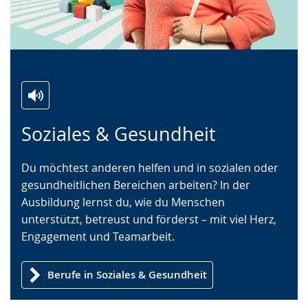
Zur
Aktiviere
Ein
Soziales & Gesundheit
Leichten
Audio-
Video
Sprache
Unterstützung.
in
Du möchtest anderen helfen und in sozialen oder
wechseln.
Deutscher
gesundheitlichen Bereichen arbeiten? In der
Gebärdensprache
Ausbildung lernst du, wie du Menschen
wird
unterstützt, betreust und förderst – mit viel Herz,
angezeigt.
Engagement und Teamarbeit.
Berufe in Soziales & Gesundheit