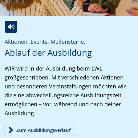
Zur
Aktiviere
Ein
Aktionen. Events. Meilensteine.
Leichten
Audio-
Video
Ablauf der Ausbildung
Sprache
Unterstützung.
in
wechseln.
Deutscher
WIR wird in der Ausbildung beim LWL
Gebärdensprache
großgeschrieben. Mit verschiedenen Aktionen
wird
und besonderen Veranstaltungen möchten wir
angezeigt.
dir eine abwechslungsreiche Ausbildungszeit
ermöglichen – vor, während und nach deiner
Ausbildung.
Zum Ausbildungsverlauf