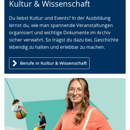
Kultur & Wissenschaft
Leichten
Audio-
Video
Sprache
Unterstützung.
in
Du liebst Kultur und Events? In der Ausbildung
wechseln.
Deutscher
lernst du, wie man spannende Veranstaltungen
Gebärdensprache
organisiert und wichtige Dokumente im Archiv
wird
sicher verwahrt. So trägst du dazu bei, Geschichte
angezeigt.
lebendig zu halten und erlebbar zu machen.
Berufe in Kultur & Wissenschaft