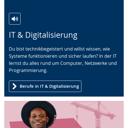
Zur
Aktiviere
Ein
IT & Digitalisierung
Leichten
Audio-
Video
Sprache
Unterstützung.
in
Du bist technikbegeistert und willst wissen, wie
wechseln.
Deutscher
Systeme funktionieren und sicher laufen? In der IT
Gebärdensprache
lernst du alles rund um Computer, Netzwerke und
wird
Programmierung.
angezeigt.
Berufe in IT & Digitalisierung