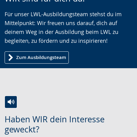
Sprache
Unterstützung.
in
wechseln.
Deutscher
Für unser LWL-Ausbildungsteam stehst du im
Gebärdensprache
Mittelpunkt: Wir freuen uns darauf, dich auf
wird
deinem Weg in der Ausbildung beim LWL zu
angezeigt.
begleiten, zu fördern und zu inspirieren!
Zum Ausbildungsteam
Zur
Aktiviere
Ein
Haben WIR dein Interesse
Leichten
Audio-
Video
geweckt?
Sprache
Unterstützung.
in