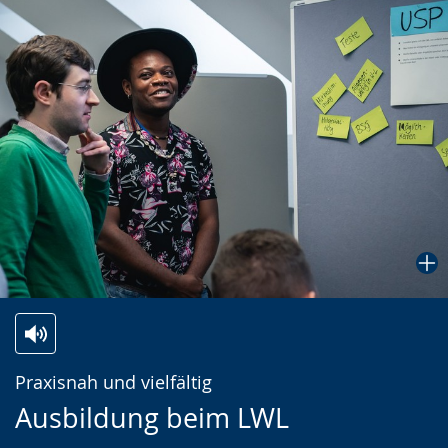
Zur
Aktiviere
Ein
Praxisnah und vielfältig
Leichten
Audio-
Video
Ausbildung beim LWL
Sprache
Unterstützung.
in