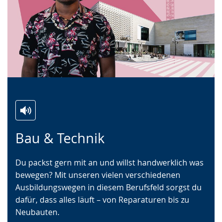
Zur
Aktiviere
Ein
Bau & Technik
Leichten
Audio-
Video
Sprache
Unterstützung.
in
Du packst gern mit an und willst handwerklich was
wechseln.
Deutscher
bewegen? Mit unseren vielen verschiedenen
Gebärdensprache
Ausbildungswegen in diesem Berufsfeld sorgst du
wird
dafür, dass alles läuft – von Reparaturen bis zu
angezeigt.
Neubauten.