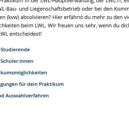
Praktikum in der LWL-Hauptverwaltung, der LWL.IT, 
-Bau- und Liegenschaftsbetrieb oder bei den Kom
n (kvw) absolvieren? Hier erfährst du mehr zu den vie
hkeiten beim LWL. Wir freuen uns sehr, wenn du dich
LWL entscheidest!
 Studierende
 Schüler:innen
tikumsmöglichkeiten
ungen für dein Praktikum
d Auswahlverfahren