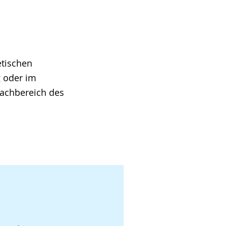
etischen
g oder im
Fachbereich des