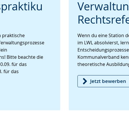
praktiku
Verwaltun
wechseln.
Deutscher
Gebärdensprache
Rechtsref
wird
angezeigt.
 praktische
Wenn du eine Station d
erwaltungsprozesse
im LWL absolvierst, ler
ein
Entscheidungsprozesse
s! Bitte beachte die
Kommunalverband kenn
.09. für das
theoretische Ausbildun
. für das
Jetzt bewerben