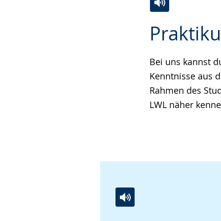
Zur
Aktiviere
Ein
Praktik
Leichten
Audio-
Video
Sprache
Unterstützung.
in
wechseln.
Deutscher
Bei uns kannst d
Gebärdensprach
Kenntnisse aus de
wird
Rahmen des Studi
angezeigt.
LWL näher kenne
Zur
Aktiviere
Ein