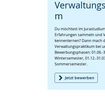
Verwaltungs
wechseln.
Deutscher
Gebärdensprache
m
wird
angezeigt.
Du möchtest im Jurastudium
Erfahrungen sammeln und V
kennenlernen? Dann mach d
Verwaltungspraktikum bei un
Bewerbungsphasen: 01.06.-30
Wintersemester, 01.12.-31.03
Sommersemester.
Jetzt bewerben