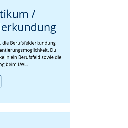
tikum /
derkundung
. die Berufsfelderkundung
rientierungsmöglichkeit. Du
e in ein Berufsfeld sowie die
ung beim LWL.