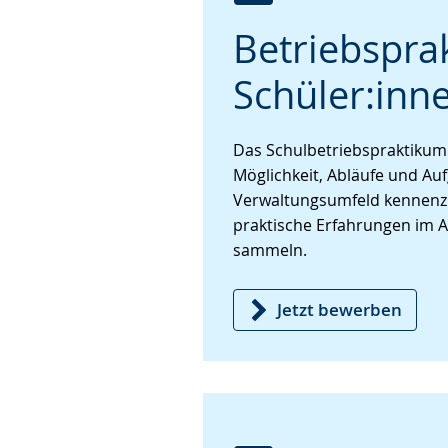
Zur
Aktiviere
Ein
Betriebspra
Leichten
Audio-
Video
Sprache
Unterstützung.
in
Schüler:inn
wechseln.
Deutscher
Gebärdensprache
wird
Das Schulbetriebspraktikum b
angezeigt.
Möglichkeit, Abläufe und Au
Verwaltungsumfeld kennenz
praktische Erfahrungen im Ar
sammeln.
Jetzt bewerben