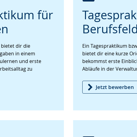
Zur
Aktiviere
Ein
ktikum für
Tagesprak
Leichten
Audio-
Video
Sprache
Unterstützung.
in
en
Berufsfel
wechseln.
Deutscher
Gebärdensprache
wird
ietet dir die
Ein Tagespraktikum bzw
angezeigt.
fgaben in einem
bietet dir eine kurze O
ulernen und erste
bekommst erste Einblick
beitsalltag zu
Abläufe in der Verwalt
Jetzt bewerben