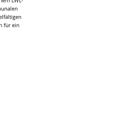
einem LWL-
munalen
lfältigen
 für ein