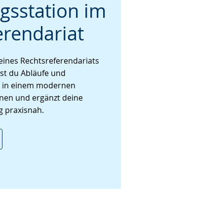
gsstation im
erendariat
eines Rechtsreferendariats
nst du Abläufe und
 in einem modernen
en und ergänzt deine
g praxisnah.