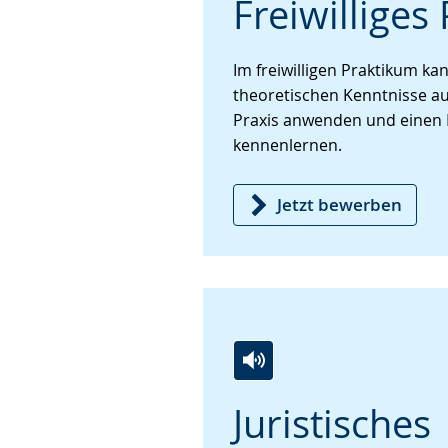
Freiwilliges
Leichten
Audio-
Video
Sprache
Unterstützung.
in
wechseln.
Deutscher
Im freiwilligen Praktikum ka
Gebärdensprache
theoretischen Kenntnisse a
wird
Praxis anwenden und einen 
angezeigt.
kennenlernen.
Jetzt bewerben
Zur
Aktiviere
Ein
Juristisches
Leichten
Audio-
Video
Sprache
Unterstützung.
in