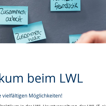
ikum beim LWL
 vielfältigen Möglichkeiten!
e