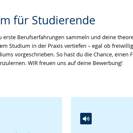
um für Studierende
u erste Berufserfahrungen sammeln und deine theor
e
m Studium in der Praxis vertiefen – egal ob freiwilli
ums vorgeschrieben. So hast du die Chance, einen 
nzulernen. WIR freuen uns auf deine Bewerbung!
Zur
Aktiviere
Ein