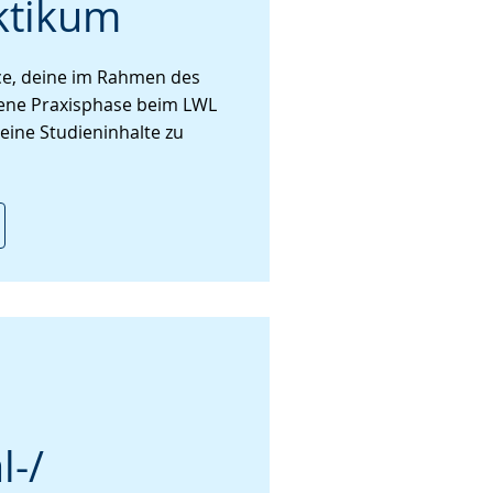
aktikum
nce, deine im Rahmen des
ene Praxisphase beim LWL
eine Studieninhalte zu
-/