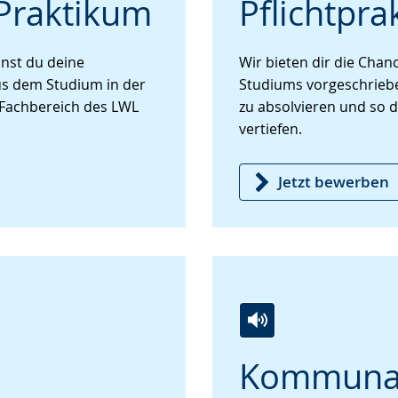
 Praktikum
Pflichtpr
Leichten
Audio-
Video
Sprache
Unterstützung.
in
wechseln.
Deutscher
nnst du deine
Wir bieten dir die Cha
Gebärdensprache
us dem Studium in der
Studiums vorgeschrieb
wird
Fachbereich des LWL
zu absolvieren und so d
angezeigt.
vertiefen.
Jetzt bewerben
Zur
Aktiviere
Ein
Kommunal
Leichten
Audio-
Video
Sprache
Unterstützung.
in