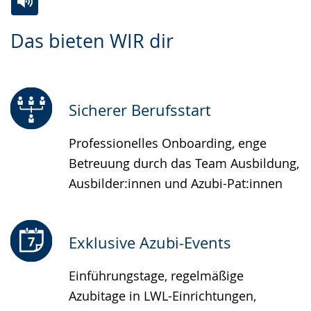
Zur
Aktiviere
Ein
Das bieten WIR dir
Leichten
Audio-
Video
Sprache
Unterstützung.
in
wechseln.
Deutscher
Gebärdensprache
Sicherer Berufsstart
wird
Professionelles Onboarding, enge
angezeigt.
Betreuung durch das Team Ausbildung,
Ausbilder:innen und Azubi-Pat:innen
Exklusive Azubi-Events
Einführungstage, regelmäßige
Azubitage in LWL-Einrichtungen,