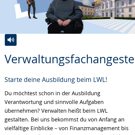
Zur
Aktiviere
Ein
Verwaltungsfachangestel
Leichten
Audio-
Video
Sprache
Unterstützung.
in
wechseln.
Deutscher
Starte deine Ausbildung beim LWL!
Gebärdensprache
Du möchtest schon in der Ausbildung
wird
Verantwortung und sinnvolle Aufgaben
angezeigt.
übernehmen? Verwalten heißt beim LWL
gestalten. Bei uns bekommst du von Anfang an
vielfältige Einblicke – von Finanzmanagement bis