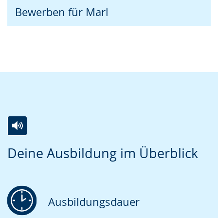
Bewerben für Marl
Zur
Aktiviere
Ein
Deine Ausbildung im Überblick
Leichten
Audio-
Video
Sprache
Unterstützung.
in
wechseln.
Deutscher
Gebärdensprache
Ausbildungsdauer
wird