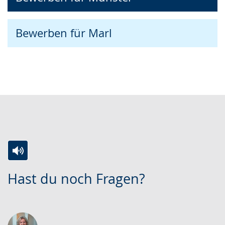
Bewerben für Marl
Zur
Aktiviere
Ein
Hast du noch Fragen?
Leichten
Audio-
Video
Sprache
Unterstützung.
in
wechseln.
Deutscher