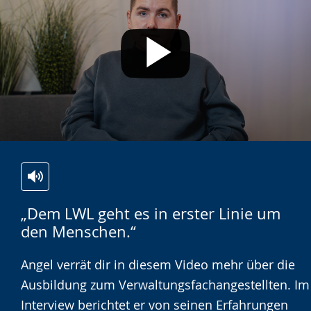
Zur
Aktiviere
Ein
„Dem LWL geht es in erster Linie um
Leichten
Audio-
Video
den Menschen.“
Sprache
Unterstützung.
in
wechseln.
Deutscher
Angel verrät dir in diesem Video mehr über die
Gebärdensprache
Ausbildung zum Verwaltungsfachangestellten. Im
wird
Interview berichtet er von seinen Erfahrungen