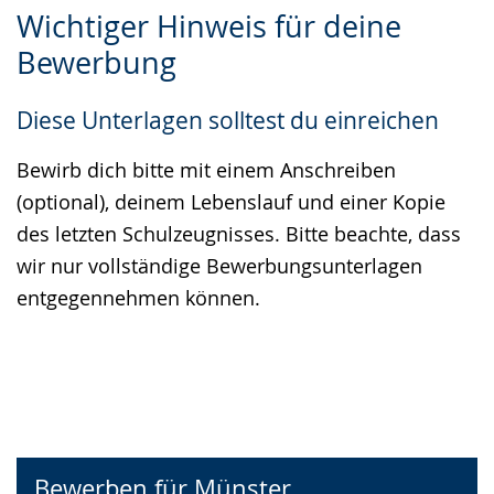
Zur
Aktiviere
Ein
Wichtiger Hinweis für deine
Leichten
Audio-
Video
Bewerbung
Sprache
Unterstützung.
in
wechseln.
Deutscher
Diese Unterlagen solltest du einreichen
Gebärdensprache
wird
Bewirb dich bitte mit einem Anschreiben
angezeigt.
(optional), deinem Lebenslauf und einer Kopie
des letzten Schulzeugnisses. Bitte beachte, dass
wir nur vollständige Bewerbungsunterlagen
entgegennehmen können.
Bewerben für Münster