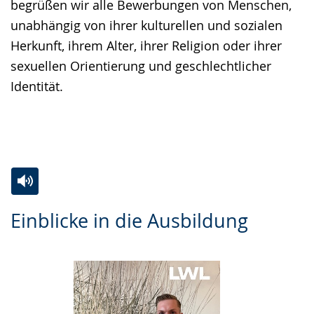
begrüßen wir alle Bewerbungen von Menschen,
unabhängig von ihrer kulturellen und sozialen
Herkunft, ihrem Alter, ihrer Religion oder ihrer
sexuellen Orientierung und geschlechtlicher
Identität.
Zur
Aktiviere
Ein
Einblicke in die Ausbildung
Leichten
Audio-
Video
Sprache
Unterstützung.
in
wechseln.
Deutscher
Gebärdensprache
wird