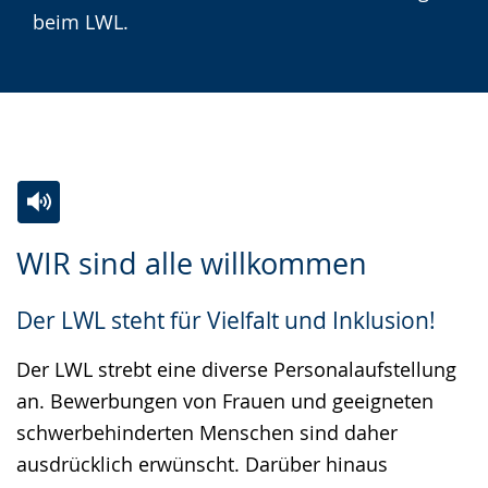
angezeigt.
beim LWL.
Zur
Aktiviere
Ein
WIR sind alle willkommen
Leichten
Audio-
Video
Sprache
Unterstützung.
in
Der LWL steht für Vielfalt und Inklusion!
wechseln.
Deutscher
Gebärdensprache
Der LWL strebt eine diverse Personalaufstellung
wird
an. Bewerbungen von Frauen und geeigneten
angezeigt.
schwerbehinderten Menschen sind daher
ausdrücklich erwünscht. Darüber hinaus