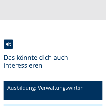
Zur
Aktiviere
Ein
Das könnte dich auch
Leichten
Audio-
Video
interessieren
Sprache
Unterstützung.
in
wechseln.
Deutscher
Gebärdensprache
wird
Ausbildung: Verwaltungswirt:in
angezeigt.