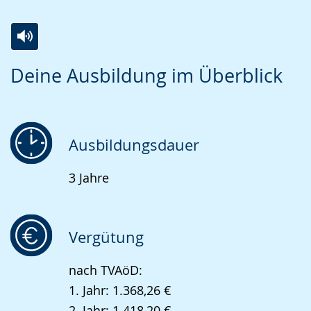
Zur
Aktiviere
Ein
Deine Ausbildung im Überblick
Leichten
Audio-
Video
Sprache
Unterstützung.
in
wechseln.
Deutscher
Gebärdensprache
Ausbildungsdauer
wird
3 Jahre
angezeigt.
Vergütung
nach TVAöD:
1. Jahr: 1.368,26 €
2. Jahr: 1.418,20 €