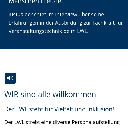
Menschen Freude.“
wechseln.
Deutscher
Gebärdensprache
Justus berichtet im Interview über seine
wird
Erfahrungen in der Ausbildung zur Fachkraft für
angezeigt.
Veranstaltungstechnik beim LWL.
Zur
Aktiviere
Ein
WIR sind alle willkommen
Leichten
Audio-
Video
Sprache
Unterstützung.
in
Der LWL steht für Vielfalt und Inklusion!
wechseln.
Deutscher
Gebärdensprache
Der LWL strebt eine diverse Personalaufstellung