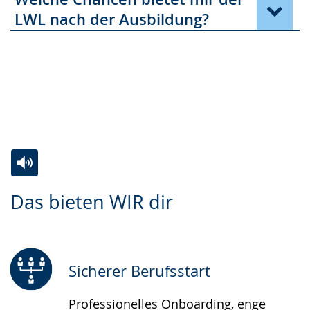
LWL nach der Ausbildung?
Zur
Aktiviere
Ein
Das bieten WIR dir
Leichten
Audio-
Video
Sprache
Unterstützung.
in
wechseln.
Deutscher
Gebärdensprache
Sicherer Berufsstart
wird
Professionelles Onboarding, enge
angezeigt.