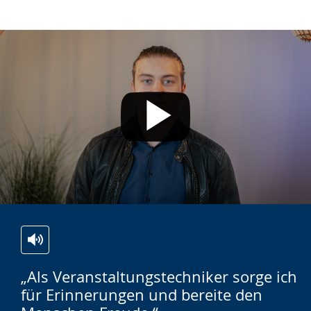
Zur
Aktiviere
Ein
„Als Veranstaltungstechniker sorge ich
Leichten
Audio-
Video
für Erinnerungen und bereite den
Sprache
Unterstützung.
in