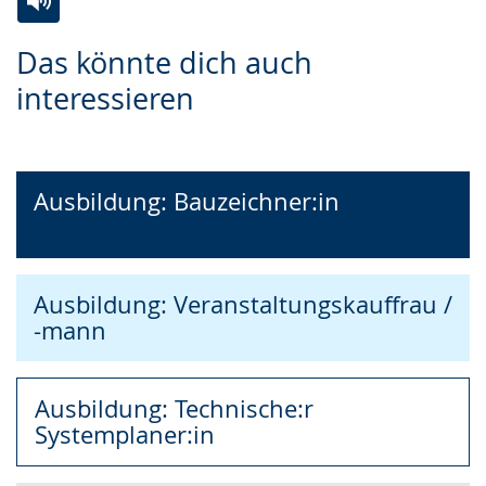
Zur
Aktiviere
Ein
Das könnte dich auch
Leichten
Audio-
Video
interessieren
Sprache
Unterstützung.
in
wechseln.
Deutscher
Gebärdensprache
wird
Ausbildung: Bauzeichner:in
angezeigt.
Ausbildung: Veranstaltungskauffrau /
-mann
Ausbildung: Technische:r
Systemplaner:in