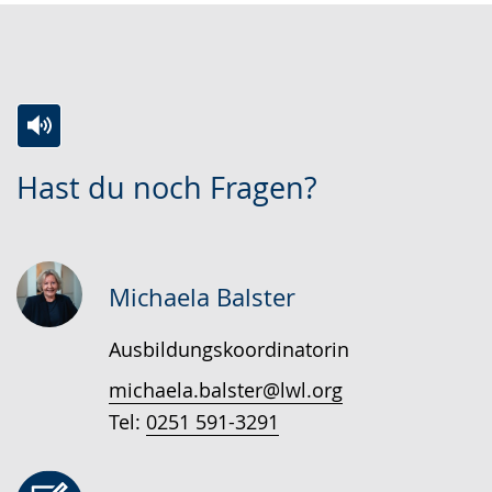
Zur
Aktiviere
Ein
Hast du noch Fragen?
Leichten
Audio-
Video
Sprache
Unterstützung.
in
wechseln.
Deutscher
Gebärdensprache
Michaela Balster
wird
Ausbildungskoordinatorin
angezeigt.
michaela.balster@lwl.org
Tel:
0251 591-3291