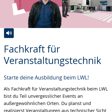
Zur
Aktiviere
Ein
Fachkraft für
Leichten
Audio-
Video
Sprache
Unterstützung.
in
Veranstaltungstechnik
wechseln.
Deutscher
Gebärdensprache
Starte deine Ausbildung beim LWL!
wird
angezeigt.
Als Fachkraft für Veranstaltungstechnik beim LWL
bist du Teil unvergesslicher Events an
außergewöhnlichen Orten. Du planst und
realisierst Veranstaltungen aus technischer Sicht