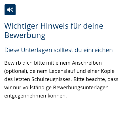
Zur
Aktiviere
Ein
Wichtiger Hinweis für deine
Leichten
Audio-
Video
Bewerbung
Sprache
Unterstützung.
in
wechseln.
Deutscher
Diese Unterlagen solltest du einreichen
Gebärdensprache
wird
Bewirb dich bitte mit einem Anschreiben
angezeigt.
(optional), deinem Lebenslauf und einer Kopie
des letzten Schulzeugnisses. Bitte beachte, dass
wir nur vollständige Bewerbungsunterlagen
entgegennehmen können.